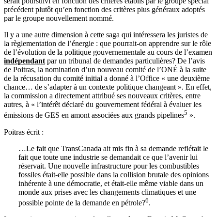
serait poursuivi en fonction des critères établis par le groupe spécial
précédent plutôt qu’en fonction des critères plus généraux adoptés
par le groupe nouvellement nommé.
Il y a une autre dimension à cette saga qui intéressera les juristes de
la règlementation de l’énergie : que pourrait-on apprendre sur le rôle
de l’évolution de la politique gouvernementale au cours de l’examen
indépendant
par un tribunal de demandes particulières? De l’avis
de Poitras, la nomination d’un nouveau comité de l’ONÉ à la suite
de la récusation du comité initial a donné à l’Office « une deuxième
chance… de s’adapter à un contexte politique changeant ». En effet,
la commission a directement attribué ses nouveaux critères, entre
autres, à « l’intérêt déclaré du gouvernement fédéral à évaluer les
5
émissions de GES en amont associées aux grands pipelines
».
Poitras écrit :
…Le fait que TransCanada ait mis fin à sa demande reflétait le
fait que toute une industrie se demandait ce que l’avenir lui
réservait. Une nouvelle infrastructure pour les combustibles
fossiles était-elle possible dans la collision brutale des opinions
inhérente à une démocratie, et était-elle même viable dans un
monde aux prises avec les changements climatiques et une
6
possible pointe de la demande en pétrole?
.