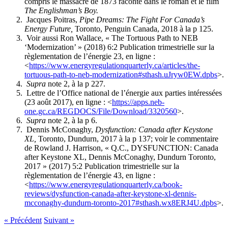
compris le massacre de 1873 raconté dans le roman et le film
The Englishman’s Boy.
Jacques Poitras,
Pipe Dreams: The Fight For Canada’s
Energy Future,
Toronto, Penguin Canada, 2018 à la p 125.
Voir aussi Ron Wallace, « The Tortuous Path to NEB
‘Modernization’ » (2018) 6:2 Publication trimestrielle sur la
règlementation de l’énergie 23, en ligne :
<
https://www.energyregulationquarterly.ca/articles/the-
tortuous-path-to-neb-modernization#sthash.uJryw0EW.dpbs
>.
Supra
note 2, à la p 227.
Lettre de l’Office national de l’énergie aux parties intéressées
(23 août 2017), en ligne : <
https://apps.neb-
one.gc.ca/REGDOCS/File/Download/3320560
>.
Supra
note 2, à la p 6.
Dennis McConaghy,
Dysfunction: Canada after Keystone
XL,
Toronto, Dundurn, 2017 à la p 137; voir le commentaire
de Rowland J. Harrison, « Q.C., DYSFUNCTION: Canada
after Keystone XL, Dennis McConaghy, Dundurn Toronto,
2017 » (2017) 5:2 Publication trimestrielle sur la
règlementation de l’énergie 43, en ligne :
<
https://www.energyregulationquarterly.ca/book-
reviews/dysfunction-canada-after-keystone-xl-dennis-
mcconaghy-dundurn-toronto-2017#sthash.wx8ERJ4U.dpbs
>.
« Précédent
Suivant »