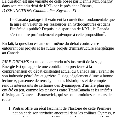
La question est une variante de celle posée par Dennis McConaghy
dans son récit du déni de KXL par le président Obama,
DYSFUNCTION: Canada after Keystone XL :
Le Canada partage-t-il vraiment la conviction fondamentale que
la mise en valeur de ses ressources en hydrocarbures est dans
l’intérêt du public? Depuis la disparition de KXL, le Canada
7
s’est montré profondément équivoque à cette proposition
.
En fait, la question est au cœur même du débat controversé
entourant ces projets et les futurs projets d’infrastructure énergétique
au Canada.
PIPE DREAMS
est un compte rendu très instructif de la saga
Énergie Est qui apporte une contribution précieuse à la
compréhension du débat existentiel actuel du Canada sur l’avenir de
son industrie pétrolière et gazière. Il s’agit également d’une « bonne
lecture », parsemée de renseignements historiques et de comptes
rendus intéressants de certaines des dynamiques d’arrière-plan qui
ont été en jeu, comme les tensions entre TransCanada et les intérêts
d’Irving au Nouveau-Brunswick, qui se sont produites en cours de
route.
Poitras offre un récit fascinant de l’histoire de cette Première
nation et de son territoire ancestral dans les collines Cypress, y