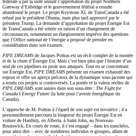
fédérale a par la suite annulé l’approbation du projet Northern
Gateway d’Enbridge et le gouvernement fédéral a ensuite
abandonné le projet. Le projet Keystone XL de TransCanada a été
refusé par le président Obama, mais plus tard approuvé par le
président Trump. La demande d’approbation du projet Énergie Est
de TransCanada a été retirée en raison d’un changement de
circonstances, notamment un élargissement imprévu des questions
que l’Office national de l’énergie a proposé de prendre en
considération dans son examen.
PIPE DREAMS
de Jacques Poitras est un récit complet de la montée
et de la chute d’Énergie Est. Mais c’est bien plus que l’histoire d’un
seul de ces pipelines en proie aux attaques. Tout en se concentrant
sur Énergie Est,
PIPE DREAMS
présente un examen exhaustif des
enjeux et offre un aperçu précieux de la dynamique sous-jacente qui
a rendu ces projets si controversés. La portée et la valeur réelles de
PIPE DREAMS
sont saisies dans son sous-titre :
The Fight for
Canada’s Energy Future
(la lutte pour l’avenir énergétique du
Canada).
L’approche de M. Poitras à l’égard de son sujet est novatrice ; il a
personnellement parcouru la longueur du projet Énergie Est en
voiture de Hardisty, en Alberta, à Saint John, au Nouveau-
Brunswick. En cours de route, il s’est engagé – dans les tranchées,
pour ainsi dire – avec de nombreux individus et groupes, allant de