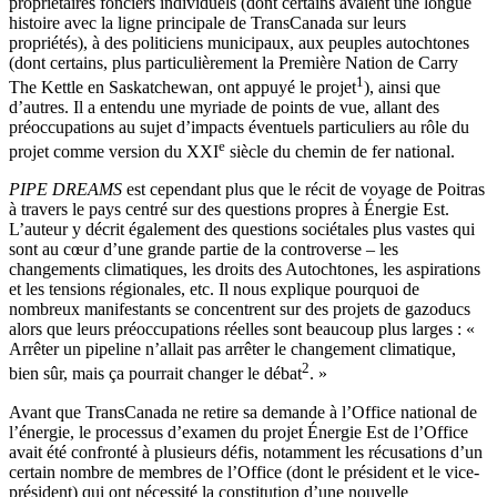
propriétaires fonciers individuels (dont certains avaient une longue
histoire avec la ligne principale de TransCanada sur leurs
propriétés), à des politiciens municipaux, aux peuples autochtones
(dont certains, plus particulièrement la Première Nation de Carry
1
The Kettle en Saskatchewan, ont appuyé le projet
), ainsi que
d’autres. Il a entendu une myriade de points de vue, allant des
préoccupations au sujet d’impacts éventuels particuliers au rôle du
e
projet comme version du XXI
siècle du chemin de fer national.
PIPE DREAMS
est cependant plus que le récit de voyage de Poitras
à travers le pays centré sur des questions propres à Énergie Est.
L’auteur y décrit également des questions sociétales plus vastes qui
sont au cœur d’une grande partie de la controverse – les
changements climatiques, les droits des Autochtones, les aspirations
et les tensions régionales, etc. Il nous explique pourquoi de
nombreux manifestants se concentrent sur des projets de gazoducs
alors que leurs préoccupations réelles sont beaucoup plus larges : «
Arrêter un pipeline n’allait pas arrêter le changement climatique,
2
bien sûr, mais ça pourrait changer le débat
. »
Avant que TransCanada ne retire sa demande à l’Office national de
l’énergie, le processus d’examen du projet Énergie Est de l’Office
avait été confronté à plusieurs défis, notamment les récusations d’un
certain nombre de membres de l’Office (dont le président et le vice-
président) qui ont nécessité la constitution d’une nouvelle